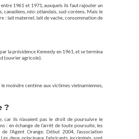
entre 1961 et 1971, auxquels ils faut rajouter un
ns, canadiens, néo-zélandais, sud-coréens. Mais le
e : lait maternel, lait de vache, consommation de
e par la présidence Kennedy en 1961, et se termina
 (ouvrier agricole).
sé le moindre centime aux victimes vietnamiennes,
e ?
car ils n’avaient pas le droit de poursuivre le
s : en échange de l’arrêt de toute poursuite, les
 de l’Agent Orange. Début 2004, l’association
 Les deux principaux fabricants incriminés sont